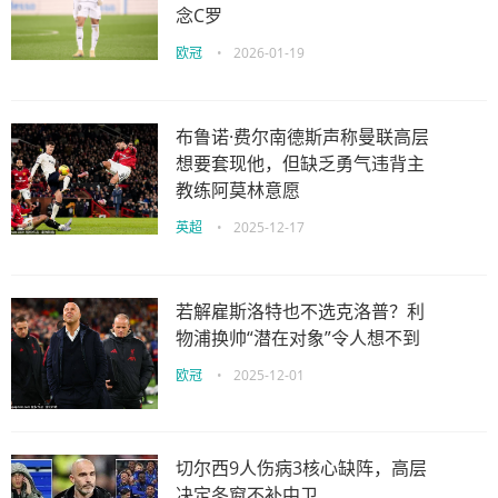
念C罗
欧冠
•
2026-01-19
布鲁诺·费尔南德斯声称曼联高层
想要套现他，但缺乏勇气违背主
教练阿莫林意愿
英超
•
2025-12-17
若解雇斯洛特也不选克洛普？利
物浦换帅“潜在对象”令人想不到
欧冠
•
2025-12-01
切尔西9人伤病3核心缺阵，高层
决定冬窗不补中卫