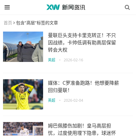
首页
包含"高层"标签的文章
曼联巨头支持卡里克转正！不只
因战绩，卡帅低调有助高层保留
转会大权
英超
•
2026-02-16
媒体：C罗准备跑路！他想要降薪
回归曼联！
英超
•
2026-02-04
姆巴佩膝伤加剧！皇马高层担
忧，过度使用埋下隐患，球迷怀