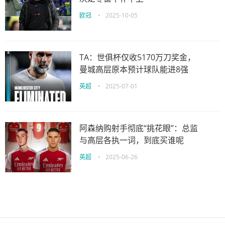
欧冠
•
2025-10-05
TA：世俱杯仅收5170万刀奖金，
曼城高层原本预计球队能进8强
英超
•
2025-07-01
阿森纳购射手彻底“挑花眼”：总监
与高层各执一词，到底买谁呢
英超
•
2025-06-26