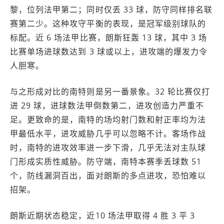
黎，位列法甲第二；同时仅丢 33 球，防守同样排名联
赛第二少。这种攻守平衡的表现，是冠军级别球队的
标配。近 6 场法甲比赛，朗斯狂轰 13 球，其中 3 场
比赛单场进球数达到 3 球或以上，进攻端的爆发力令
人胆寒。
与之形成对比的南特则是另一番景象。32 轮比赛仅打
进 29 球，进球数法甲倒数第二，进攻创造力严重不
足。更致命的是，南特的场均射门数和射正率均为法
甲最低水平，进攻威胁几乎可以忽略不计。客场作战
时，南特的进攻效率进一步下滑，几乎无法对主队球
门形成实质性威胁。防守端，南特本赛季丢球数 51
个，防线漏洞百出，面对朗斯的多点进攻，恐怕难以
招架。
朗斯近期状态稳定，近10 场法甲取得 4 胜 3 平 3