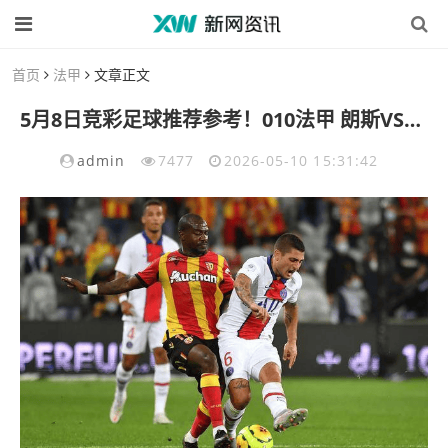
首页
法甲
文章正文
5月8日竞彩足球推荐参考！010法甲 朗斯VS南特
admin
7477
2026-05-10 15:31:42