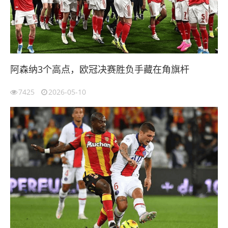
阿森纳3个高点，欧冠决赛胜负手藏在角旗杆
7425
2026-05-10