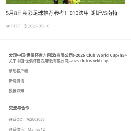
5月8日竞彩足球推荐参考！010法甲 朗斯VS南特
7477
2026-05-10
发现中国·世俱杯官方用球(有限公司)-2025 Club World Cup/h5>
关于中国·世俱杯官方用球(有限公司)-2025 Club World Cup
移动客户端
新网资讯
投稿须知
交流与合作
联系QQ：762063026
联系微信：Manley12