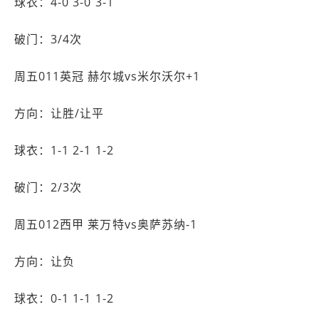
球衣：4-0 3-0 3-1
破门：3/4次
周五011英冠 赫尔城vs米尔沃尔+1
方向：让胜/让平
球衣：1-1 2-1 1-2
破门：2/3次
周五012西甲 莱万特vs奥萨苏纳-1
方向：让负
球衣：0-1 1-1 1-2