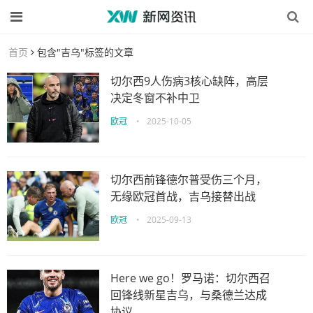
首页
包含"吉乌"标签的文章
切尔西9人伤病3核心缺阵，高层
决定冬窗不补中卫
欧冠
•
2025-10-05
切尔西前锋德尔普受伤三个月，
无缘欧冠首战，吉乌接替出战
欧冠
•
2025-09-13
Here we go！罗马诺：切尔西召
回锋线新星吉乌，与桑德兰达成
协议