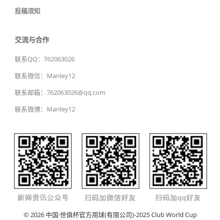
投稿须知
交流与合作
联系QQ：762063026
联系微信：Manley12
联系邮箱：762063026@qq.com
联系微博：Manley12
© 2026 中国·世俱杯官方用球(有限公司)-2025 Club World Cup