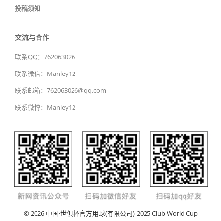
投稿须知
交流与合作
联系QQ：762063026
联系微信：Manley12
联系邮箱：762063026@qq.com
联系微博：Manley12
© 2026 中国·世俱杯官方用球(有限公司)-2025 Club World Cup