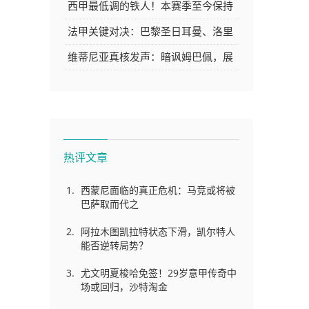
逆转，晋级决赛，将对决维拉
西甲最低调的铁人！本赛季至今保持
全勤，两大特质吸引一众豪门
法甲关键对决：巴黎圣日耳曼、洛里
昂、南特、马赛、尼斯与朗斯战况分
维蒂尼亚真核发声：暗讽姆巴佩，展
析
现球队新生
热评文章
西蒙尼面临的真正危机：马竞或将被
巴萨取而代之
阿拉木图凯拉特状态下滑，凯尔特人
能否逆转局势？
尤文明夏梭哈免签！29岁意甲传奇中
场或回归，沙特淘金