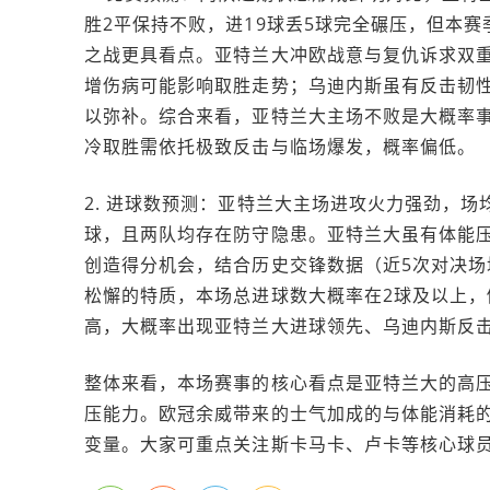
胜2平保持不败，进19球丢5球完全碾压，但本赛
之战更具看点。亚特兰大冲欧战意与复仇诉求双
增伤病可能影响取胜走势；乌迪内斯虽有反击韧
以弥补。综合来看，亚特兰大主场不败是大概率
冷取胜需依托极致反击与临场爆发，概率偏低。
2. 进球数预测：亚特兰大主场进攻火力强劲，场
球，且两队均存在防守隐患。亚特兰大虽有体能
创造得分机会，结合历史交锋数据（近5次对决场
松懈的特质，本场总进球数大概率在2球及以上，
高，大概率出现亚特兰大进球领先、乌迪内斯反
整体来看，本场赛事的核心看点是亚特兰大的高
压能力。欧冠余威带来的士气加成的与体能消耗
变量。大家可重点关注斯卡马卡、卢卡等核心球