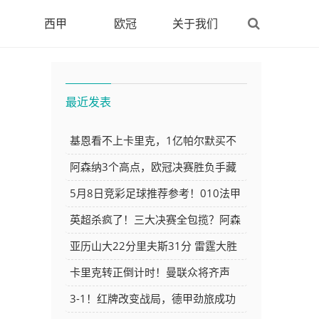
西甲
欧冠
关于我们
最近发表
基恩看不上卡里克，1亿帕尔默买不
起，利物浦伤了一堆
阿森纳3个高点，欧冠决赛胜负手藏
在角旗杆
5月8日竞彩足球推荐参考！010法甲
朗斯VS南特
英超杀疯了！三大决赛全包揽？阿森
纳冲冠+埃梅里封神，意甲彻底崩
亚历山大22分里夫斯31分 雷霆大胜
盘！
湖人总分2-0
卡里克转正倒计时！曼联众将齐声
“挺卡”，重返欧冠大家一起涨薪
3-1！红牌改变战局，德甲劲旅成功