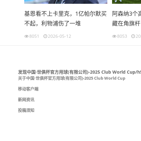
基恩看不上卡里克，1亿帕尔默买
阿森纳3个
不起，利物浦伤了一堆
藏在角旗杆
8051
2026-05-12
8053
20
发现中国·世俱杯官方用球(有限公司)-2025 Club World Cup/h
关于中国·世俱杯官方用球(有限公司)-2025 Club World Cup
移动客户端
新网资讯
投稿须知