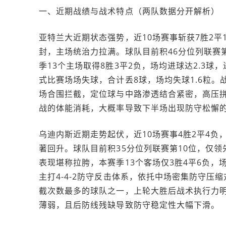
一、近期战绩与战术特点（两队数据分开解析）
亚特兰大近期状态强势，近10场赛事斩获7胜2平
封，主场统治力拉满。球队目前积46分位列联赛
季13个主场取得8胜3平2负，场均进球达2.3
式比赛场场失球，合计丢8球，场均失球1.6粒。战
场合围拦截，定位球与中路渗透结合紧密，高压
战的体能消耗，大概率导致下半场出现防守松懈
乌迪内斯近期走势起伏，近10场赛事4胜2平4负
著回升。球队目前积35分位列联赛第10位，仅
表现堪称拉胯，本赛季13个客场仅3胜4平6负，
主打4-4-2防守反击体系，依托中场密集防守
截次数最多的球队之一，上轮大胜后战术执行力
薄弱，且后防线残缺导致防守稳定性大幅下滑。