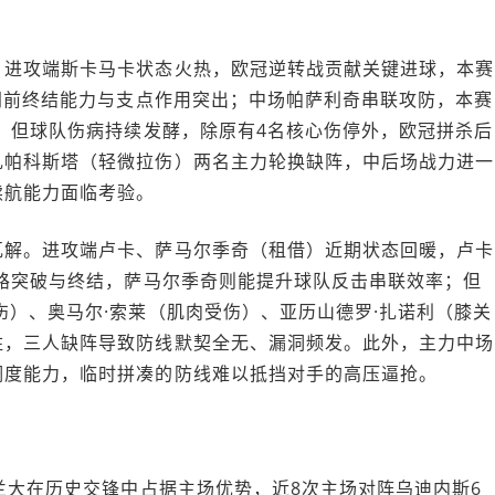
。进攻端斯卡马卡状态火热，欧冠逆转战贡献关键进球，本赛
，门前终结能力与支点作用突出；中场帕萨利奇串联攻防，本赛
键；但球队伤病持续发酵，除原有4名核心伤停外，欧冠拼杀后
扎帕科斯塔（轻微拉伤）两名主力轮换缺阵，中后场战力进一
续航能力面临考验。
瓦解。进攻端卢卡、萨马尔季奇（租借）近期状态回暖，卢卡
边路突破与终结，萨马尔季奇则能提升球队反击串联效率；但
伤）、奥马尔·索莱（肌肉受伤）、亚历山德罗·扎诺利（膝关
柱，三人缺阵导致防线默契全无、漏洞频发。此外，主力中场
调度能力，临时拼凑的防线难以抵挡对手的高压逼抢。
特兰大在历史交锋中占据主场优势，近8次主场对阵乌迪内斯6