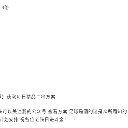
13倍
竞足球】获取每日精品二串方案
铁可以关注我的公众号 查看方案 足球是圆的这是众所周知的
好计划安排 祝各位老铁日进斗金！！！