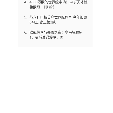
4500万欧的世界级中场！24岁天才惊
艳欧冠，利物浦
恭喜！巴黎首夺世界级冠军 今年加冕
6冠王 史上第3队
欧冠惊喜与失落之夜：皇马狂胜6-
1，曼城遭遇爆冷，国