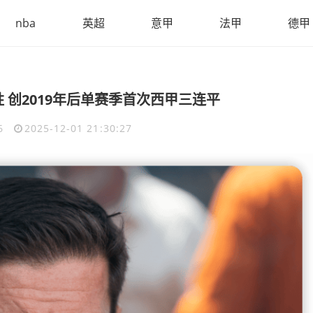
nba
英超
意甲
法甲
德甲
 创2019年后单赛季首次西甲三连平
6
2025-12-01 21:30:27