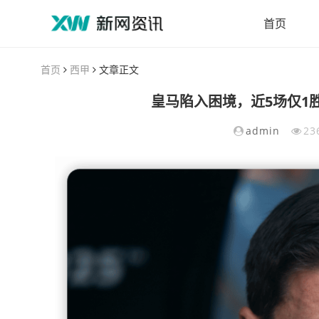
首页
首页
西甲
文章正文
皇马陷入困境，近5场仅1胜
admin
23