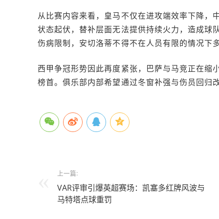
从比赛内容来看，皇马不仅在进攻端效率下降，
状态起伏，替补层面无法提供持续火力，造成球
伤病限制，安切洛蒂不得不在人员有限的情况下
西甲争冠形势因此再度紧张，巴萨与马竞正在缩
榜首。俱乐部内部希望通过冬窗补强与伤员回归
上一篇:
VAR评审引爆英超赛场：凯塞多红牌风波与
马特塔点球重罚